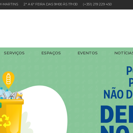
EM-MARTINS 2ª A 6ª FEIRA DAS 9H00 ÀS 17H30
(+351) 219 229 450
SERVIÇOS
ESPAÇOS
EVENTOS
NOTÍCIA