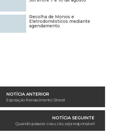
Sol entre 7 e 10 de agosto
Recolha de Monos e
Eletrodomésticos mediante
agendamento
NOTÍCIA ANTERIOR
Exposição Renascimento Street
NOTÍCIA SEGUINTE
Quando passear o seu cão, seja responsável