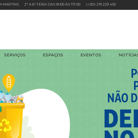
EM-MARTINS 2ª A 6ª FEIRA DAS 9H00 ÀS 17H30
(+351) 219 229 450
SERVIÇOS
ESPAÇOS
EVENTOS
NOTÍCIA