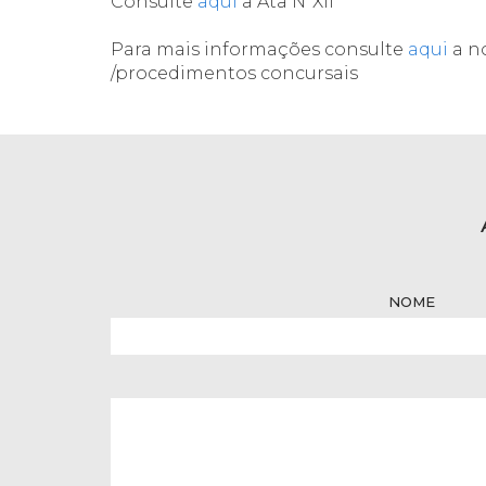
Consulte
aqui
a Ata NºXII
Para mais informações consulte
aqui
a n
/procedimentos concursais
NOME