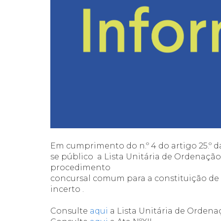
Em cumprimento do n.º 4 do artigo 25.º da
se público a Lista Unitária de Ordenação F
procedimento
concursal comum para a constituição de 
incerto .
Consulte
aqui
a Lista Unitária de Ordena