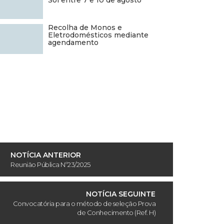
Sol entre 7 e 10 de agosto
Recolha de Monos e
Eletrodomésticos mediante
agendamento
NOTÍCIA ANTERIOR
Reunião Pública Nº23/2025
NOTÍCIA SEGUINTE
Convocatória para o método de seleção Prova
de Conhecimento (Ref. H)